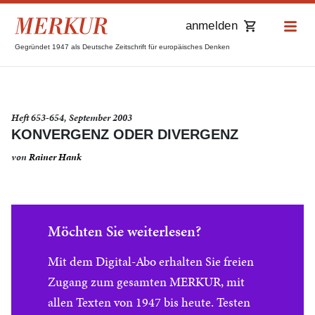
anmelden
Gegründet 1947 als Deutsche Zeitschrift für europäisches Denken
Heft 653-654, September 2003
KONVERGENZ ODER DIVERGENZ
von
Rainer Hank
Möchten Sie weiterlesen?
Mit dem Digital-Abo erhalten Sie freien
Zugang zum gesamten MERKUR, mit
allen Texten von 1947 bis heute. Testen