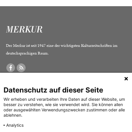
Der Merkur ist seit 1947 eine der wichtigsten Kulturzeitschriften im
deutschsprachigen Raum.
DER MERKUR
ABONNEMENT
SERVICE
Datenschutz auf dieser Seite
Was ist der Merkur?
Alle Abos im Überblick
Impressum
Herausgeber /
Print-Abo
Datenschutz
Wir erheben und verarbeiten Ihre Daten auf dieser Website, um
besser zu verstehen, wie sie verwendet wird. Sie können allen
Redaktion
Digital-Abo
Mediadaten
oder ausgewählten Verwendungszwecken zustimmen oder alle
ablehnen.
Verlag
Probe-Abo
Kontakt
Analytics
Studierenden-Abo