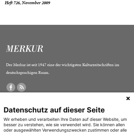
Heft 726, November 2009
Der Merkur ist seit 1947 eine der wichtigsten Kulturzeitschriften im
deutschsprachigen Raum.
DER MERKUR
ABONNEMENT
SERVICE
Datenschutz auf dieser Seite
Was ist der Merkur?
Alle Abos im Überblick
Impressum
Herausgeber /
Print-Abo
Datenschutz
Wir erheben und verarbeiten Ihre Daten auf dieser Website, um
besser zu verstehen, wie sie verwendet wird. Sie können allen
Redaktion
Digital-Abo
Mediadaten
oder ausgewählten Verwendungszwecken zustimmen oder alle