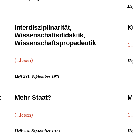
Hef
Interdisziplinarität,
K
Wissenschaftsdidaktik,
Wissenschaftspropädeutik
(..
(...lesen)
Hef
Heft 281, September 1971
t
Mehr Staat?
M
(...lesen)
(..
Heft 304, September 1973
Hef