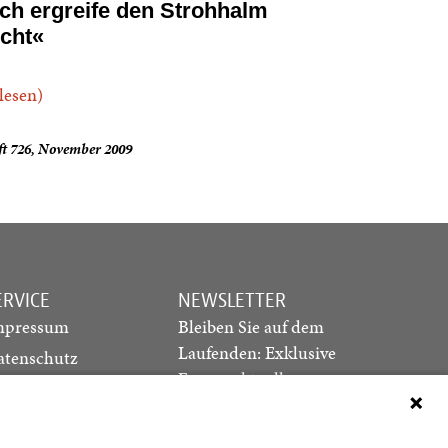
Ich ergreife den Strohhalm
icht«
.lesen)
ft 726, November 2009
ERVICE
NEWSLETTER
mpressum
Bleiben Sie auf dem
Laufenden: Exklusive
atenschutz
Essays, aktuelle
ediadaten
Debatten und Hinweise
ontakt
auf neue Ausgaben