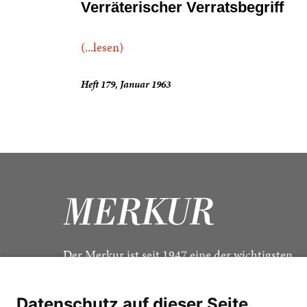
Verräterischer Verratsbegriff
(...lesen)
Heft 179, Januar 1963
Der Merkur ist seit 1947 eine der wichtigsten
Kulturzeitschriften im deutschsprachigen Raum
Datenschutz auf dieser Seite