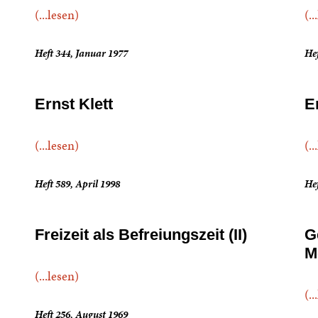
(...lesen)
(..
Heft 344, Januar 1977
Hef
Ernst Klett
E
(...lesen)
(..
Heft 589, April 1998
Hef
Freizeit als Befreiungszeit (II)
G
M
(...lesen)
(..
Heft 256, August 1969