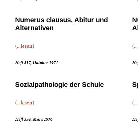
Numerus clausus, Abitur und
N
Alternativen
Al
(...lesen)
(..
Heft 317, Oktober 1974
He
Sozialpathologie der Schule
S
(...lesen)
(..
Heft 334, März 1976
Hef