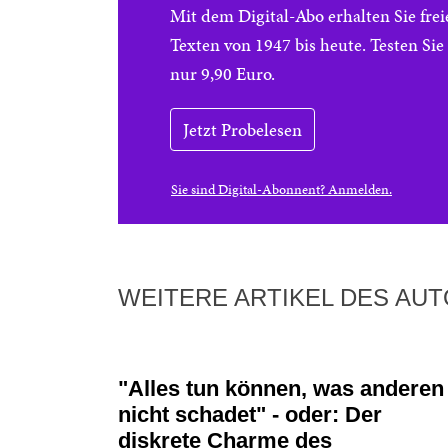
Mit dem Digital-Abo erhalten Sie f
Texten von 1947 bis heute. Testen Si
nur 9,90 Euro.
Jetzt Probelesen
Sie sind Digital-Abonnent? Anmelden.
WEITERE ARTIKEL DES AU
"Alles tun können, was anderen
nicht schadet" - oder: Der
diskrete Charme des