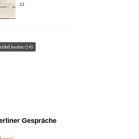
22
rtikel kaufen (2 €)
erliner Gespräche
.lesen)