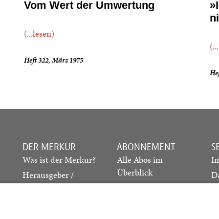
Vom Wert der Umwertung
»
n
(...lesen)
(..
Heft 322, März 1975
He
DER MERKUR
ABONNEMENT
S
Was ist der Merkur?
Alle Abos im
I
Überblick
Herausgeber /
D
Redaktion
Print-Abo
M
.
Verlag
Digital-Abo
K
Probe-Abo