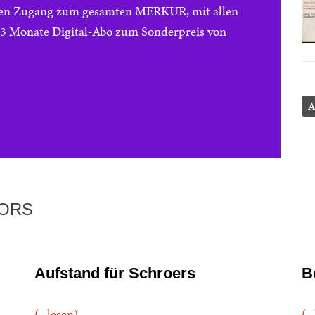
reien Zugang zum gesamten MERKUR, mit allen
e 3 Monate Digital-Abo zum Sonderpreis von
A
TORS
Aufstand für Schroers
B
(...lesen)
(..