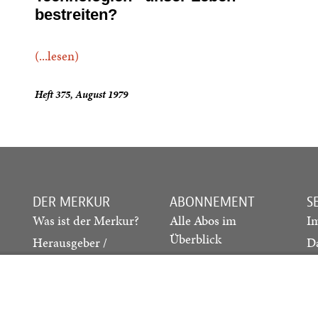
bestreiten?
(...lesen)
Heft 375, August 1979
DER MERKUR
ABONNEMENT
S
Was ist der Merkur?
Alle Abos im
I
Überblick
Herausgeber /
D
Redaktion
Print-Abo
M
.
Verlag
Digital-Abo
K
Probe-Abo