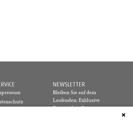
ERVICE
NEWSLETTER
mpressum
Bleiben Sie auf dem
Laufenden: Exklusive
atenschutz
Essays, aktuelle
ediadaten
Debatten und Hinweise
ontakt
auf neue Ausgaben
direkt in Ihr Postfach