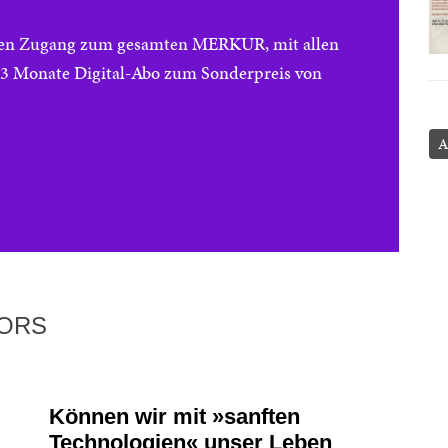
reien Zugang zum gesamten MERKUR, mit allen
e 3 Monate Digital-Abo zum Sonderpreis von
A
TORS
Können wir mit »sanften
Technologien« unser Leben