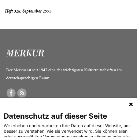
Heft 328, September 1975
Der Merkur ist seit 1947 eine der wichtigsten Kulturzeitschriften im
deutschsprachigen Raum.
DER MERKUR
ABONNEMENT
SERVICE
Datenschutz auf dieser Seite
Was ist der Merkur?
Alle Abos im Überblick
Impressum
Herausgeber /
Print-Abo
Datenschutz
Wir erheben und verarbeiten Ihre Daten auf dieser Website, um
besser zu verstehen, wie sie verwendet wird. Sie können allen
Redaktion
Digital-Abo
Mediadaten
oder ausgewählten Verwendungszwecken zustimmen oder alle