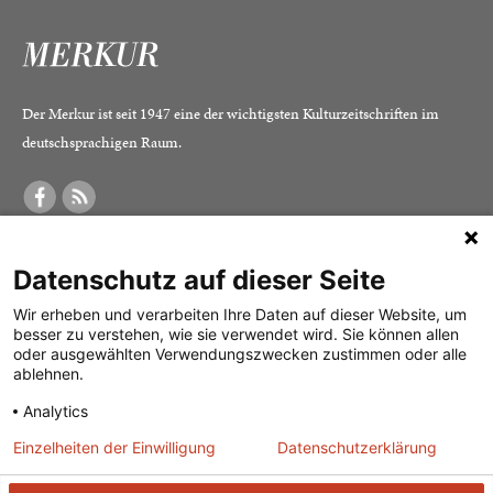
Der Merkur ist seit 1947 eine der wichtigsten Kulturzeitschriften im
deutschsprachigen Raum.
DER MERKUR
ABONNEMENT
SERVICE
Datenschutz auf dieser Seite
Was ist der Merkur?
Alle Abos im Überblick
Impressum
Herausgeber /
Print-Abo
Datenschutz
Wir erheben und verarbeiten Ihre Daten auf dieser Website, um
besser zu verstehen, wie sie verwendet wird. Sie können allen
Redaktion
Digital-Abo
Mediadaten
oder ausgewählten Verwendungszwecken zustimmen oder alle
ablehnen.
Verlag
Probe-Abo
Kontakt
Analytics
Studierenden-Abo
Einzelheiten der Einwilligung
Datenschutzerklärung
Abo kündigen
Vertrag widerrufen