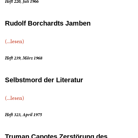
Heft 220, Juli 1966
Rudolf Borchardts Jamben
(...lesen)
Heft 239, März 1968
Selbstmord der Literatur
(...lesen)
Heft 323, April 1975
Truman Capotes Zerstörung des