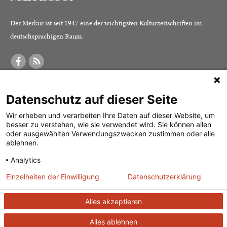
Der Merkur ist seit 1947 eine der wichtigsten Kulturzeitschriften im
deutschsprachigen Raum.
DER MERKUR
ABONNEMENT
SERVICE
Datenschutz auf dieser Seite
Was ist der Merkur?
Alle Abos im Überblick
Impressum
Herausgeber /
Print-Abo
Datenschutz
Wir erheben und verarbeiten Ihre Daten auf dieser Website, um
besser zu verstehen, wie sie verwendet wird. Sie können allen
Redaktion
Digital-Abo
Mediadaten
oder ausgewählten Verwendungszwecken zustimmen oder alle
ablehnen.
Verlag
Probe-Abo
Kontakt
Analytics
Studierenden-Abo
Einzelheiten der Einwilligung
Datenschutzerklärung
Abo kündigen
Vertrag widerrufen
Alles akzeptieren
Alles ablehnen