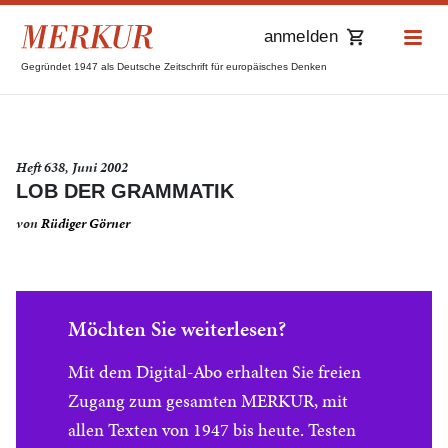
anmelden
Gegründet 1947 als Deutsche Zeitschrift für europäisches Denken
Heft 638, Juni 2002
LOB DER GRAMMATIK
von
Rüdiger Görner
Möchten Sie weiterlesen?
Mit dem Digital-Abo erhalten Sie freien
Zugang zum gesamten MERKUR, mit
allen Texten von 1947 bis heute. Testen