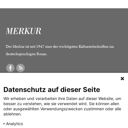
Der Merkur ist seit 1947 eine der wichtigsten Kulturzeitschriften im
deutschsprachigen Raum.
DER MERKUR
ABONNEMENT
SERVICE
Datenschutz auf dieser Seite
Was ist der Merkur?
Alle Abos im Überblick
Impressum
Herausgeber /
Print-Abo
Datenschutz
Wir erheben und verarbeiten Ihre Daten auf dieser Website, um
besser zu verstehen, wie sie verwendet wird. Sie können allen
Redaktion
Digital-Abo
Mediadaten
oder ausgewählten Verwendungszwecken zustimmen oder alle
ablehnen.
Verlag
Probe-Abo
Kontakt
Analytics
Studierenden-Abo