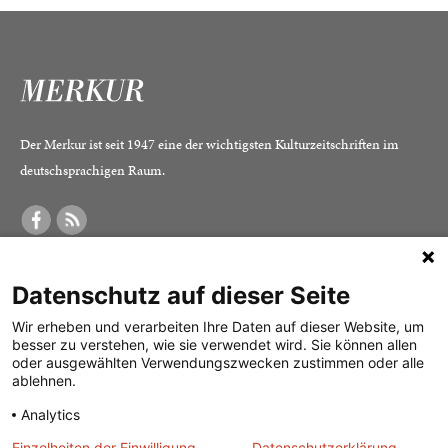
Der Merkur ist seit 1947 eine der wichtigsten Kulturzeitschriften im
deutschsprachigen Raum.
DER MERKUR
ABONNEMENT
SERVICE
Datenschutz auf dieser Seite
Was ist der Merkur?
Alle Abos im Überblick
Impressum
Herausgeber /
Print-Abo
Datenschutz
Wir erheben und verarbeiten Ihre Daten auf dieser Website, um
besser zu verstehen, wie sie verwendet wird. Sie können allen
Redaktion
Digital-Abo
Mediadaten
oder ausgewählten Verwendungszwecken zustimmen oder alle
ablehnen.
Verlag
Probe-Abo
Kontakt
Analytics
Studierenden-Abo
Einzelheiten der Einwilligung
Datenschutzerklärung