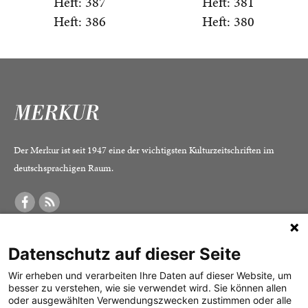
Heft: 387
Heft: 381
Heft: 386
Heft: 380
Der Merkur ist seit 1947 eine der wichtigsten Kulturzeitschriften im
deutschsprachigen Raum.
DER MERKUR
ABONNEMENT
SERVICE
Datenschutz auf dieser Seite
Was ist der Merkur?
Alle Abos im Überblick
Impressum
Herausgeber /
Print-Abo
Datenschutz
Wir erheben und verarbeiten Ihre Daten auf dieser Website, um
besser zu verstehen, wie sie verwendet wird. Sie können allen
Redaktion
Digital-Abo
Mediadaten
oder ausgewählten Verwendungszwecken zustimmen oder alle