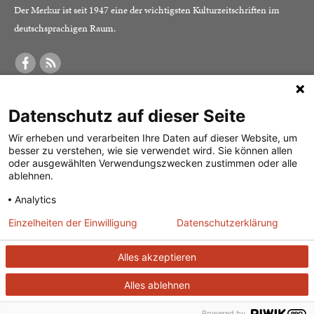
Der Merkur ist seit 1947 eine der wichtigsten Kulturzeitschriften im
deutschsprachigen Raum.
DER MERKUR
ABONNEMENT
SERVICE
Datenschutz auf dieser Seite
Was ist der Merkur?
Alle Abos im Überblick
Impressum
Herausgeber /
Print-Abo
Datenschutz
Wir erheben und verarbeiten Ihre Daten auf dieser Website, um
besser zu verstehen, wie sie verwendet wird. Sie können allen
Redaktion
Digital-Abo
Mediadaten
oder ausgewählten Verwendungszwecken zustimmen oder alle
ablehnen.
Verlag
Probe-Abo
Kontakt
Analytics
Studierenden-Abo
Einzelheiten der Einwilligung
Datenschutzerklärung
Abo kündigen
Vertrag widerrufen
Alles akzeptieren
Alles ablehnen
© 2026
J. G. Cotta’sche Buchhandlung Nachfolger GmbH
| Technische
Powered by