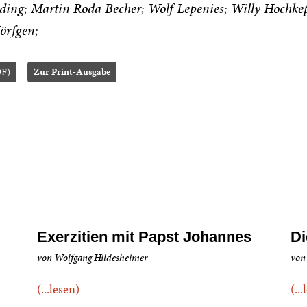
nding
Martin Roda Becher
Wolf Lepenies
Willy Hochke
Körfgen
DF)
Zur Print-Ausgabe
Exerzitien mit Papst Johannes
Di
von Wolfgang Hildesheimer
von
(...lesen)
(..