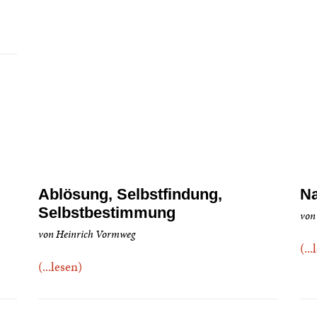
Ablösung, Selbstfindung,
Na
Selbstbestimmung
von
von Heinrich Vormweg
(..
(...lesen)