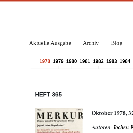
Aktuelle Ausgabe
Archiv
Blog
1975
1976
1977
1978
1979
1980
1981
1982
1983
1984
HEFT 365
Oktober 1978, 32
Autoren:
Jochen K