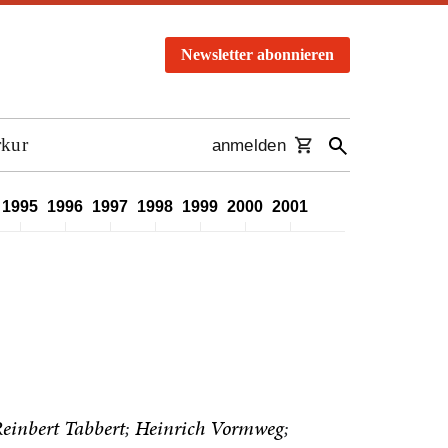
Newsletter abonnieren
rkur
anmelden
1995
1996
1997
1998
1999
2000
2001
2002
2003
2004
einbert Tabbert
Heinrich Vormweg