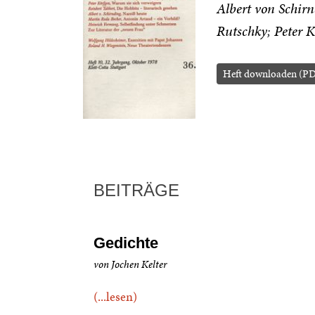
Albert von Schir
Rutschky
Peter 
Heft downloaden (P
BEITRÄGE
Gedichte
von Jochen Kelter
(...lesen)