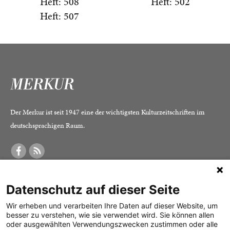
Heft: 508
Heft: 502
Heft: 507
Der Merkur ist seit 1947 eine der wichtigsten Kulturzeitschriften im
deutschsprachigen Raum.
DER MERKUR
ABONNEMENT
SERVICE
Datenschutz auf dieser Seite
Was ist der Merkur?
Alle Abos im Überblick
Impressum
Herausgeber /
Print-Abo
Datenschutz
Wir erheben und verarbeiten Ihre Daten auf dieser Website, um
besser zu verstehen, wie sie verwendet wird. Sie können allen
Redaktion
Digital-Abo
Mediadaten
oder ausgewählten Verwendungszwecken zustimmen oder alle