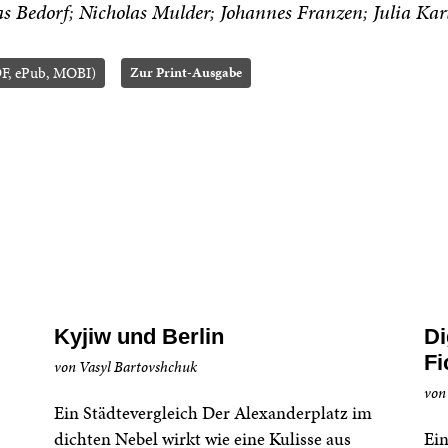
s Bedorf
Nicholas Mulder
Johannes Franzen
Julia Ka
F, ePub, MOBI)
Zur Print-Ausgabe
Kyjiw und Berlin
Di
Fi
von Vasyl Bartovshchuk
von
Ein Städtevergleich Der Alexanderplatz im
dichten Nebel wirkt wie eine Kulisse aus
Ein