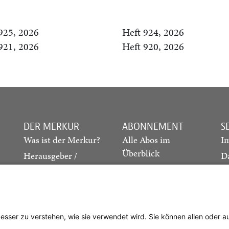
925, 2026
Heft 924, 2026
921, 2026
Heft 920, 2026
DER MERKUR
ABONNEMENT
S
Was ist der Merkur?
Alle Abos im
I
Überblick
Herausgeber /
D
Redaktion
Print-Abo
M
.
Verlag
Digital-Abo
K
Probe-Abo
Studierenden-Abo
besser zu verstehen, wie sie verwendet wird. Sie können allen oder 