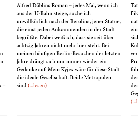
Alfred Döblins Roman – jedes Mal, wenn ich
Tot
n
aus der U-Bahn steige, suche ich
Fik
unwillkürlich nach der Berolina, jener Statue,
nat
die einst jeden Ankommenden in der Stadt
ein
begrüßte. Dabei weiß ich, dass sie seit über
sic
achtzig Jahren nicht mehr hier steht. Bei
Ku
im
meinen häufigen Berlin-Besuchen der letzten
ve
em
Jahre drängt sich mir immer wieder ein
Pro
Gedanke auf: Mein Kyjiw wäre für diese Stadt
füh
die ideale Gesellschaft. Beide Metropolen
der
k –
sind
(...lesen)
dem
Geg
(..