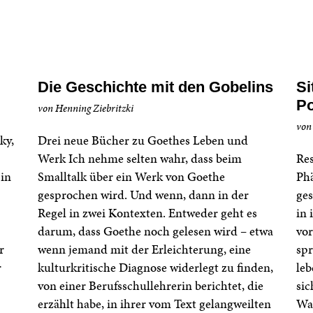
Die Geschichte mit den Gobelins
Si
Po
von Henning Ziebritzki
von
ky,
Drei neue Bücher zu Goethes Leben und
Werk Ich nehme selten wahr, dass beim
Res
 in
Smalltalk über ein Werk von Goethe
Phä
gesprochen wird. Und wenn, dann in der
ges
Regel in zwei Kontexten. Entweder geht es
in 
darum, dass Goethe noch gelesen wird – etwa
vor
r
wenn jemand mit der Erleichterung, eine
spr
r
kulturkritische Diagnose widerlegt zu finden,
leb
von einer Berufsschullehrerin berichtet, die
sic
erzählt habe, in ihrer vom Text gelangweilten
Wa