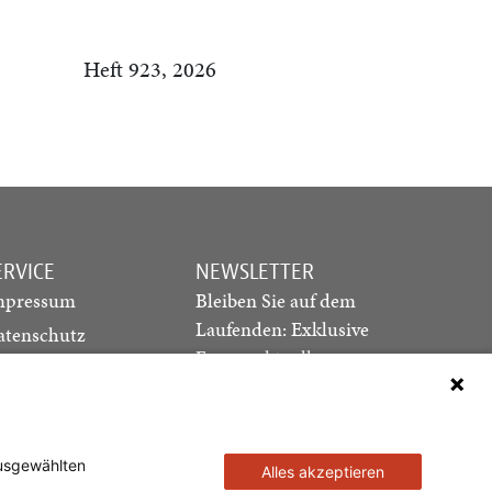
Heft 923, 2026
ERVICE
NEWSLETTER
mpressum
Bleiben Sie auf dem
Laufenden: Exklusive
atenschutz
Essays, aktuelle
ediadaten
Debatten und Hinweise
ontakt
auf neue Ausgaben
direkt in Ihr Postfach
ausgewählten
Alles akzeptieren