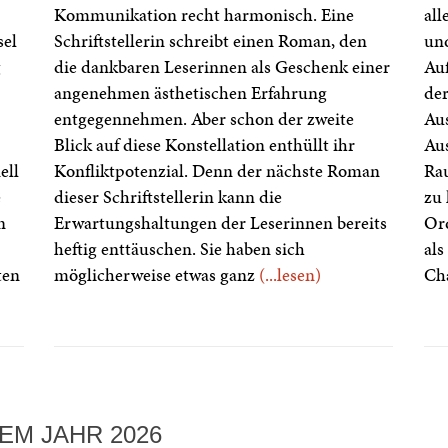
Kommunikation recht harmonisch. Eine
all
sel
Schriftstellerin schreibt einen Roman, den
und
g
die dankbaren Leserinnen als Geschenk einer
Auf
angenehmen ästhetischen Erfahrung
der
entgegennehmen. Aber schon der zweite
Aus
Blick auf diese Konstellation enthüllt ihr
Aus
ell
Konfliktpotenzial. Denn der nächste Roman
Ra
e
dieser Schriftstellerin kann die
zu 
n
Erwartungshaltungen der Leserinnen bereits
Ord
heftig enttäuschen. Sie haben sich
als
ten
möglicherweise etwas ganz
(...lesen)
Cha
EM JAHR 2026