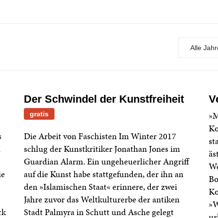
Der Schwindel der Kunstfreiheit
V
»M
gratis
Ko
s
Die Arbeit von Faschisten Im Winter 2017
st
n
schlug der Kunstkritiker Jonathan Jones im
äs
Guardian Alarm. Ein ungeheuerlicher Angriff
We
ie
auf die Kunst habe stattgefunden, der ihn an
Bo
den »Islamischen Staat« erinnere, der zwei
Ko
Jahre zuvor das Weltkulturerbe der antiken
»W
ck
Stadt Palmyra in Schutt und Asche gelegt
ur