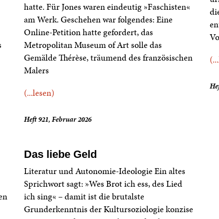
hatte. Für Jones waren eindeutig »Faschisten«
di
am Werk. Geschehen war folgendes: Eine
en
Online-Petition hatte gefordert, das
Vo
s
Metropolitan Museum of Art solle das
Gemälde Thérèse, träumend des französischen
(..
Malers
Hef
(...lesen)
Heft 921, Februar 2026
Das liebe Geld
Literatur und Autonomie-Ideologie Ein altes
Sprichwort sagt: »Wes Brot ich ess, des Lied
en
ich sing« – damit ist die brutalste
Grunderkenntnis der Kultursoziologie konzise