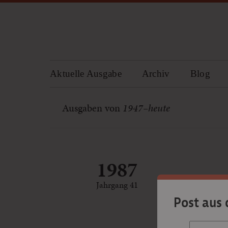
Aktuelle Ausgabe
Archiv
Blog
Ausgaben von
1947–heute
1987
Jahrgang 41
Post aus 