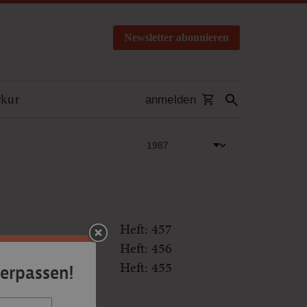
Newsletter abonnieren
rkur
anmelden
Heft: 457
Heft: 456
Heft: 455
verpassen!