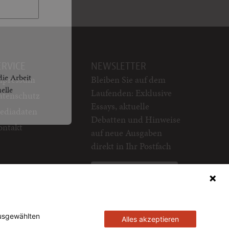
ERVICE
NEWSLETTER
die Arbeit
mpressum
Bleiben Sie auf dem
elle
Laufenden: Exklusive
atenschutz
Essays, aktuelle
ediadaten
Debatten und Hinweise
ontakt
auf neue Ausgaben
direkt in Ihr Postfach
Newsletter abonnieren
ausgewählten
Alles akzeptieren
ztags GmbH