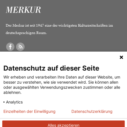
Der Merkur ist seit 1947 eine der wichtigsten Kulturzeitschriften im
deutschsprachigen Raum.
DER MERKUR
ABONNEMENT
SERVICE
Datenschutz auf dieser Seite
Was ist der Merkur?
Alle Abos im Überblick
Impressum
Herausgeber /
Print-Abo
Datenschutz
Wir erheben und verarbeiten Ihre Daten auf dieser Website, um
besser zu verstehen, wie sie verwendet wird. Sie können allen
Redaktion
Digital-Abo
Mediadaten
oder ausgewählten Verwendungszwecken zustimmen oder alle
ablehnen.
Verlag
Probe-Abo
Kontakt
Analytics
Studierenden-Abo
Einzelheiten der Einwilligung
Datenschutzerklärung
Abo kündigen
Vertrag widerrufen
Alles akzeptieren