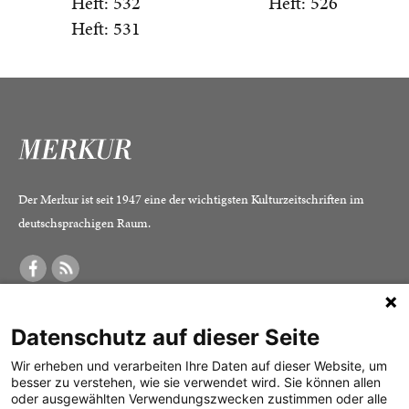
Heft: 532
Heft: 526
Heft: 531
Der Merkur ist seit 1947 eine der wichtigsten Kulturzeitschriften im
deutschsprachigen Raum.
DER MERKUR
ABONNEMENT
SERVICE
Datenschutz auf dieser Seite
Was ist der Merkur?
Alle Abos im Überblick
Impressum
Herausgeber /
Print-Abo
Datenschutz
Wir erheben und verarbeiten Ihre Daten auf dieser Website, um
besser zu verstehen, wie sie verwendet wird. Sie können allen
Redaktion
Digital-Abo
Mediadaten
oder ausgewählten Verwendungszwecken zustimmen oder alle