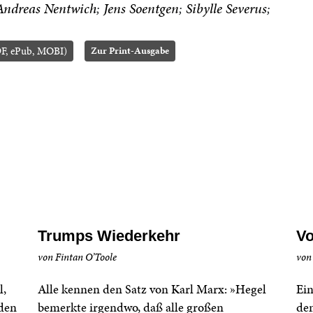
Andreas Nentwich
Jens Soentgen
Sibylle Severus
F, ePub, MOBI)
Zur Print-Ausgabe
Trumps Wiederkehr
Vo
von Fintan O’Toole
von
l,
Alle kennen den Satz von Karl Marx: »Hegel
Ein
 den
bemerkte irgendwo, daß alle großen
den