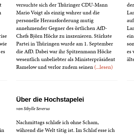
t
versuchte sich der Thüringer CDU-Mann
der
n
Mario Voigt als einzig wahrer und die
Lan
personelle Herausforderung mutig
auf
annehmender Gegner des örtlichen AfD-
Lan
ise
Chefs Björn Höcke zu inszenieren. Stärkste
ein
 wie
Partei in Thüringen wurde am 1. September
son
 es
die AfD. Dabei war ihr Spitzenmann Höcke
es 
wesentlich unbeliebter als Ministerpräsident
ält
Ramelow und verlor zudem seinen
(...lesen)
Über die Hochstapelei
von Sibylle Severus
Nachmittags schlafe ich ohne Scham,
in
während die Welt tätig ist. Im Schlaf esse ich