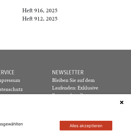
Heft 916, 2025
Heft 912, 2025
ERVICE
NEWSLETTER
mpressum
Bleiben Sie auf dem
Laufenden: Exklusive
atenschutz
Essays, aktuelle
ediadaten
Debatten und Hinweise
ontakt
auf neue Ausgaben
direkt in Ihr Postfach
ausgewählten
Alles akzeptieren