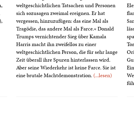
,
weltgeschichtlichen Tatsachen und Personen
Ele
n
sich sozusagen zweimal ereignen. Er hat
fla
),
vergessen, hinzuzufügen: das eine Mal als
San
Tragödie, das andere Mal als Farce.« Donald
läs
Trumps vernichtender Sieg über Kamala
spa
Harris macht ihn zweifellos zu einer
To
weltgeschichtlichen Person, die für sehr lange
Ori
Zeit überall ihre Spuren hinterlassen wird.
Gut
Aber seine Wiederkehr ist keine Farce. Sie ist
Ein
eine brutale Machtdemonstration.
(...lesen)
Weg
füh