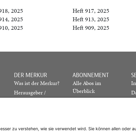
918, 2025
Heft 917, 2025
914, 2025
Heft 913, 2025
910, 2025
Heft 909, 2025
DER MERKUR
ABONNEMENT
S
Was ist der Merkur?
Alle Abos im
I
Überblick
Herausgeber /
D
Redaktion
Print-Abo
M
.
Verlag
Digital-Abo
K
Probe-Abo
Studierenden-Abo
besser zu verstehen, wie sie verwendet wird. Sie können allen oder 