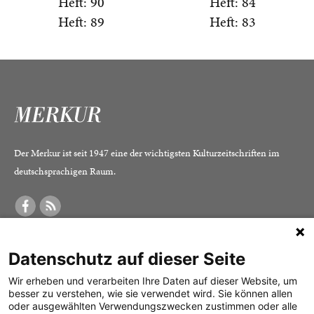
Heft: 90
Heft: 84
Heft: 89
Heft: 83
Newsletter abonnieren
Erhalten Sie 1x im Monat Einblick in
aktuelle Essays, kritische Debatten und die
Der Merkur ist seit 1947 eine der wichtigsten Kulturzeitschriften im
Arbeit unserer Redaktion. Wir informieren
deutschsprachigen Raum.
Sie über die neue Ausgabe und aktuelle
Gratistexte. Kostenlos und jederzeit
kündbar.
DER MERKUR
ABONNEMENT
SERVICE
Datenschutz auf dieser Seite
Was ist der Merkur?
Alle Abos im Überblick
Impressum
Herausgeber /
Print-Abo
Datenschutz
Wir erheben und verarbeiten Ihre Daten auf dieser Website, um
besser zu verstehen, wie sie verwendet wird. Sie können allen
Redaktion
Digital-Abo
Mediadaten
oder ausgewählten Verwendungszwecken zustimmen oder alle