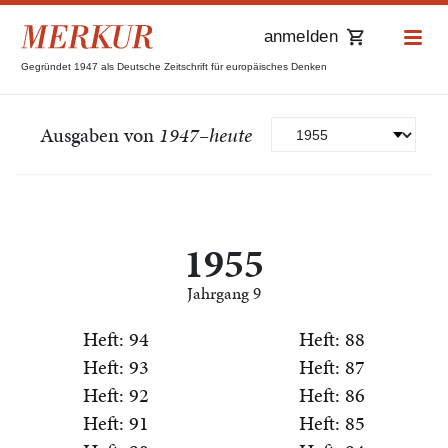
anmelden
Gegründet 1947 als Deutsche Zeitschrift für europäisches Denken
Ausgaben von
1947–heute
1955
Jahrgang 9
Heft: 94
Heft: 88
Heft: 93
Heft: 87
Post aus der Redaktion.
Heft: 92
Heft: 86
Keinen Gratistext mehr
Heft: 91
Heft: 85
verpassen!