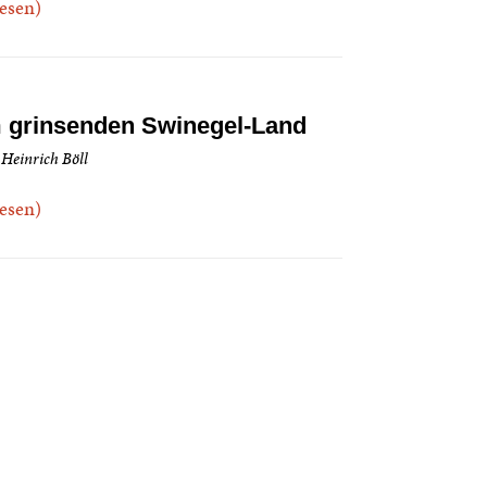
.lesen)
 grinsenden Swinegel-Land
 Heinrich Böll
.lesen)