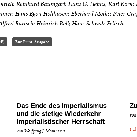
nrich
Reinhard Baumgart
Hans G. Helms
Karl Korn
ammer
Hans Egon Holthusen
Eberhard Moths
Peter Gra
Alfred Bartsch
Heinrich Böll
Hans Schwab-Felisch
DF)
Zur Print-Ausgabe
Das Ende des Imperialismus
Zu
und die stetige Wiederkehr
von
imperialistischer Herrschaft
(..
von Wolfgang J. Mommsen