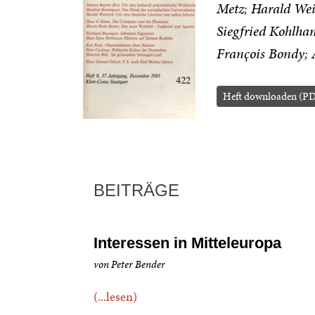
Metz
Harald Wei
Siegfried Kohlh
François Bondy
Heft downloaden (P
BEITRÄGE
Interessen in Mitteleuropa
von Peter Bender
(...lesen)