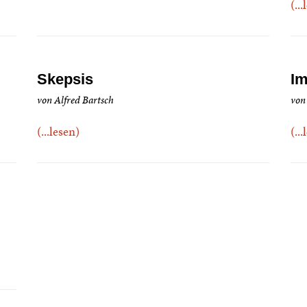
(..
Skepsis
Im
von Alfred Bartsch
von
(...lesen)
(..