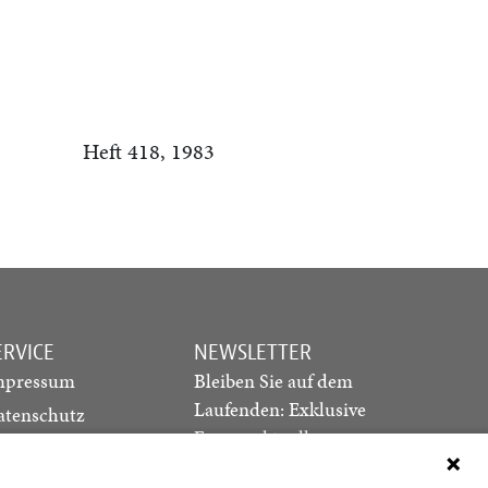
Heft 418, 1983
ERVICE
NEWSLETTER
mpressum
Bleiben Sie auf dem
Laufenden: Exklusive
atenschutz
Essays, aktuelle
ediadaten
Debatten und Hinweise
ontakt