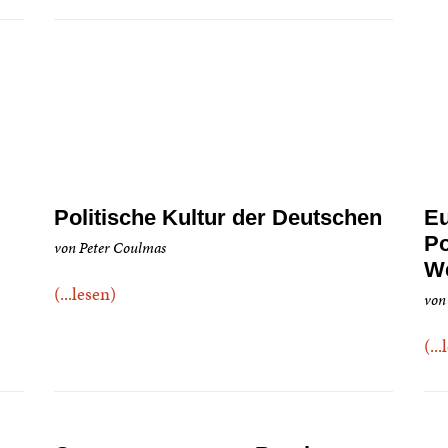
Politische Kultur der Deutschen
Eu
Po
von Peter Coulmas
We
(...lesen)
von
(..