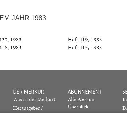
EM JAHR 1983
420, 1983
Heft 419, 1983
416, 1983
Heft 415, 1983
DER MERKUR
ABONNEMENT
S
Was ist der Merkur?
Alle Abos im
I
Überblick
Herausgeber /
D
Redaktion
Print-Abo
M
.
Verlag
Digital-Abo
K