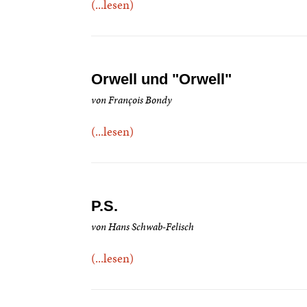
(...lesen)
Orwell und "Orwell"
von François Bondy
(...lesen)
P.S.
von Hans Schwab-Felisch
(...lesen)