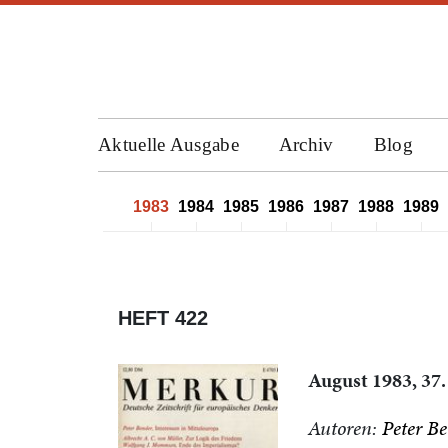
Aktuelle Ausgabe
Archiv
Blog
1980
1981
1982
1983
1984
1985
1986
1987
1988
1989
HEFT 422
August 1983, 37.
Autoren:
Peter B