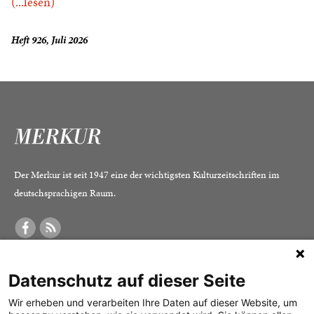
(...lesen)
Heft 926, Juli 2026
Der Merkur ist seit 1947 eine der wichtigsten Kulturzeitschriften im
deutschsprachigen Raum.
DER MERKUR
ABONNEMENT
SERVICE
Datenschutz auf dieser Seite
Was ist der Merkur?
Alle Abos im Überblick
Impressum
Herausgeber /
Print-Abo
Datenschutz
Wir erheben und verarbeiten Ihre Daten auf dieser Website, um