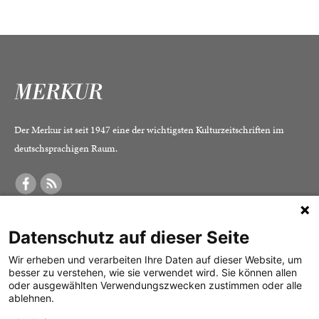
Der Merkur ist seit 1947 eine der wichtigsten Kulturzeitschriften im
deutschsprachigen Raum.
DER MERKUR
ABONNEMENT
SERVICE
Datenschutz auf dieser Seite
Was ist der Merkur?
Alle Abos im Überblick
Impressum
Herausgeber /
Print-Abo
Datenschutz
Wir erheben und verarbeiten Ihre Daten auf dieser Website, um
besser zu verstehen, wie sie verwendet wird. Sie können allen
Redaktion
Digital-Abo
Mediadaten
oder ausgewählten Verwendungszwecken zustimmen oder alle
ablehnen.
Verlag
Probe-Abo
Kontakt