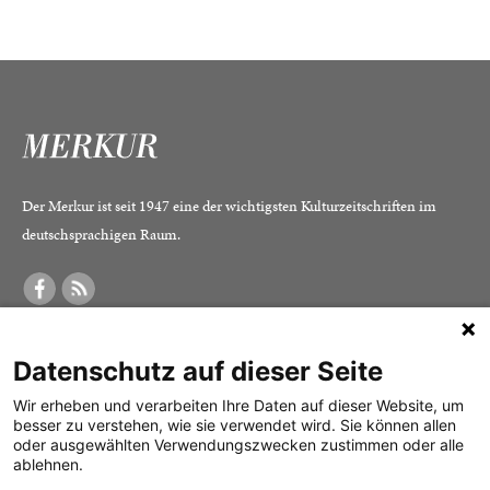
Der Merkur ist seit 1947 eine der wichtigsten Kulturzeitschriften im
deutschsprachigen Raum.
DER MERKUR
ABONNEMENT
SERVICE
Datenschutz auf dieser Seite
Was ist der Merkur?
Alle Abos im Überblick
Impressum
Herausgeber /
Print-Abo
Datenschutz
Wir erheben und verarbeiten Ihre Daten auf dieser Website, um
besser zu verstehen, wie sie verwendet wird. Sie können allen
Redaktion
Digital-Abo
Mediadaten
oder ausgewählten Verwendungszwecken zustimmen oder alle
ablehnen.
Verlag
Probe-Abo
Kontakt