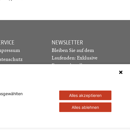
ERVICE
NEWSLETTER
mpressum
Bleiben Sie auf dem
Laufenden: Exklusive
atenschutz
Essays, aktuelle
ediadaten
Debatten und Hinweise
ontakt
auf neue Ausgaben
direkt in Ihr Postfach
ausgewählten
Alles akzeptieren
Newsletter abonnieren
Alles ablehnen