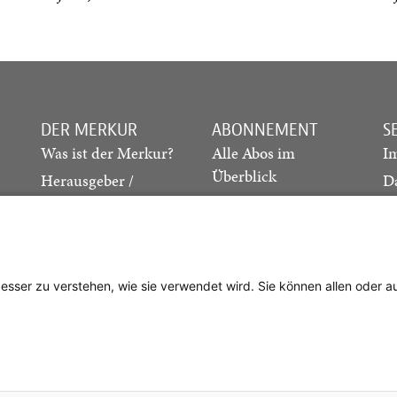
DER MERKUR
ABONNEMENT
S
Was ist der Merkur?
Alle Abos im
I
Überblick
Herausgeber /
D
Redaktion
Print-Abo
M
.
Verlag
Digital-Abo
K
Probe-Abo
Studierenden-Abo
besser zu verstehen, wie sie verwendet wird. Sie können allen oder 
Abo kündigen
Vertrag widerrufen