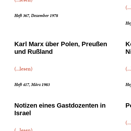
(..
Heft 367, Dezember 1978
Hef
Karl Marx über Polen, Preußen
K
und Rußland
N
(...lesen)
(..
Heft 417, März 1983
Hef
Notizen eines Gastdozenten in
P
Israel
(..
(...lesen)