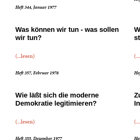
Heft 344, Januar 1977
Was können wir tun - was sollen
W
wir tun?
s
(...lesen)
(..
Heft 357, Februar 1978
Hef
Wie läßt sich die moderne
Z
Demokratie legitimieren?
I
(...lesen)
(..
Heft 355, Dezember 1977
Hef