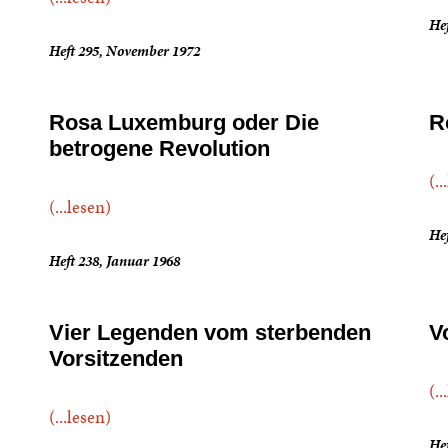
Hef
Heft 295, November 1972
Rosa Luxemburg oder Die
R
betrogene Revolution
(..
(...lesen)
Hef
Heft 238, Januar 1968
Vier Legenden vom sterbenden
V
Vorsitzenden
(..
(...lesen)
Hef