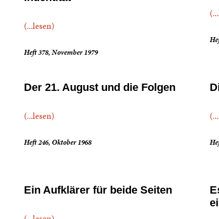
(..
(...lesen)
Hef
Heft 378, November 1979
Der 21. August und die Folgen
D
(...lesen)
(..
Heft 246, Oktober 1968
Hef
Ein Aufklärer für beide Seiten
E
e
(...lesen)