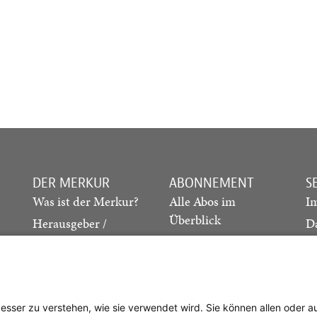
DER MERKUR
ABONNEMENT
S
Was ist der Merkur?
Alle Abos im
I
Überblick
Herausgeber /
D
Redaktion
Print-Abo
M
.
Verlag
Digital-Abo
K
Probe-Abo
Studierenden-Abo
besser zu verstehen, wie sie verwendet wird. Sie können allen oder 