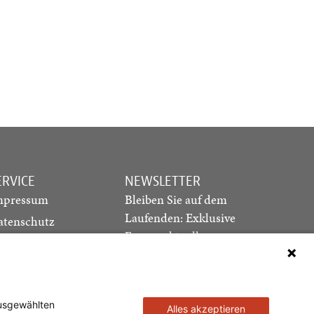
ERVICE
NEWSLETTER
mpressum
Bleiben Sie auf dem
Laufenden: Exklusive
atenschutz
Essays, aktuelle
ediadaten
Debatten und Hinweise
ontakt
auf neue Ausgaben
direkt in Ihr Postfach
ausgewählten
Alles akzeptieren