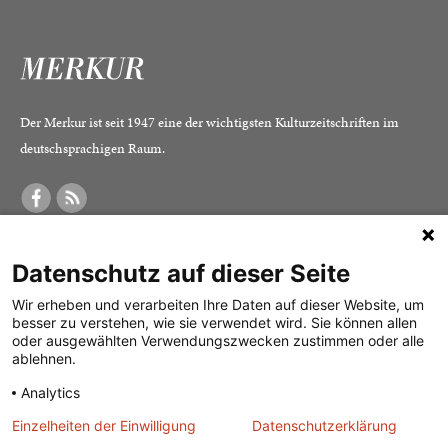
Der Merkur ist seit 1947 eine der wichtigsten Kulturzeitschriften im
deutschsprachigen Raum.
DER MERKUR
ABONNEMENT
SERVICE
Datenschutz auf dieser Seite
Was ist der Merkur?
Alle Abos im Überblick
Impressum
Herausgeber /
Print-Abo
Datenschutz
Wir erheben und verarbeiten Ihre Daten auf dieser Website, um
besser zu verstehen, wie sie verwendet wird. Sie können allen
Redaktion
Digital-Abo
Mediadaten
oder ausgewählten Verwendungszwecken zustimmen oder alle
ablehnen.
Verlag
Probe-Abo
Kontakt
Analytics
Studierenden-Abo
Einzelheiten der Einwilligung
Datenschutzerklärung
Abo kündigen