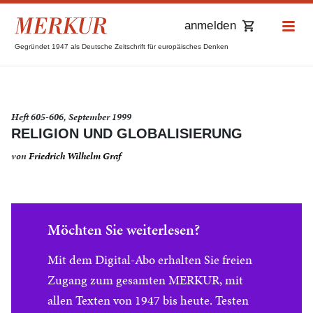
anmelden
Gegründet 1947 als Deutsche Zeitschrift für europäisches Denken
Heft 605-606, September 1999
RELIGION UND GLOBALISIERUNG
von
Friedrich Wilhelm Graf
Möchten Sie weiterlesen?
Mit dem Digital-Abo erhalten Sie freien
Zugang zum gesamten MERKUR, mit
allen Texten von 1947 bis heute. Testen