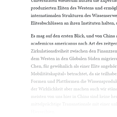
Universitäten wiederum nutzen die Experti
produzierten Eliten des Westens und ermög
internationalen Strukturen des Wissenserwe
Eliteabschlüssen an ihren Instituten halten, s
Es mag auf den ersten Blick, und von China 
academicus americanus nach Art des zeitge
Zirkulationsfreiheit zwischen den Finanzzen
dem Westen in den Globalen Süden migriere
Chen, für gewöhnlich als einer Elite angeh
Mobilitätskapital« betrachtet, da sie teilha
Formen und Plattformen die Wissensprodukt
der Wirklichkeit aber machen auch wir stä
meisten von uns hier in China sind keine h
mittelprächtige Transnationale mit einer un
Hierarchien.