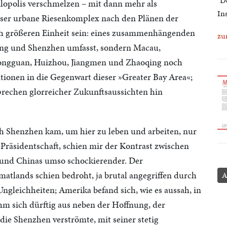
"D
alopolis verschmelzen – mit dann mehr als
Ins
ser urbane Riesenkomplex nach den Plänen der
och größeren Einheit sein: eines zusammenhängenden
zu
ong und Shenzhen umfasst, sondern Macau,
ongguan, Huizhou, Jiangmen und Zhaoqing noch
titionen in die Gegenwart dieser »Greater Bay Area«;
sprechen glorreicher Zukunftsaussichten hin
h Shenzhen kam, um hier zu leben und arbeiten, nur
äsidentschaft, schien mir der Kontrast zwischen
 und Chinas umso schockierender. Der
atlands schien bedroht, ja brutal angegriffen durch
A
ngleichheiten; Amerika befand sich, wie es aussah, in
hm sich dürftig aus neben der Hoffnung, der
ie Shenzhen verströmte, mit seiner stetig