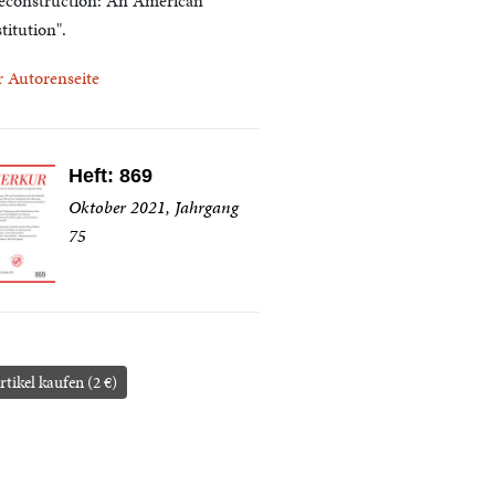
econstruction: An American
titution".
r Autorenseite
Heft: 869
Oktober 2021, Jahrgang
75
rtikel kaufen (2 €)