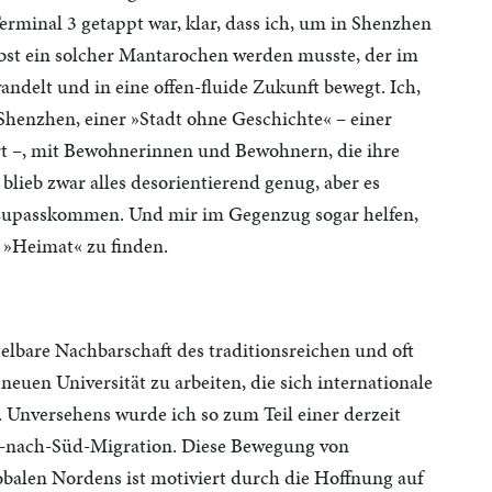
rminal 3 getappt war, klar, dass ich, um in Shenzhen
lbst ein solcher Mantarochen werden musste, der im
ndelt und in eine offen-fluide Zukunft bewegt. Ich,
n Shenzhen, einer »Stadt ohne Geschichte« – einer
iert –, mit Bewohnerinnen und Bewohnern, die ihre
blieb zwar alles desorientierend genug, aber es
us zupasskommen. Und mir im Gegenzug sogar helfen,
 »Heimat« zu finden.
telbare Nachbarschaft des traditionsreichen und oft
euen Universität zu arbeiten, die sich internationale
 Unversehens wurde ich so zum Teil einer derzeit
d-nach-Süd-Migration. Diese Bewegung von
len Nordens ist motiviert durch die Hoffnung auf