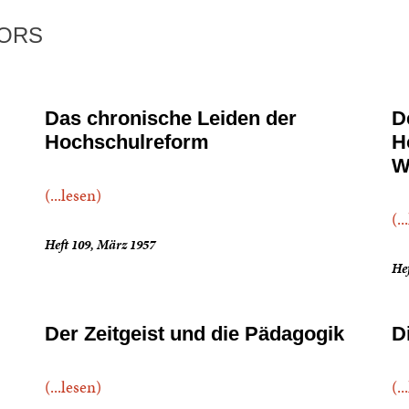
TORS
Das chronische Leiden der
D
Hochschulreform
H
W
(...lesen)
(..
Heft 109, März 1957
Hef
Der Zeitgeist und die Pädagogik
D
(...lesen)
(..