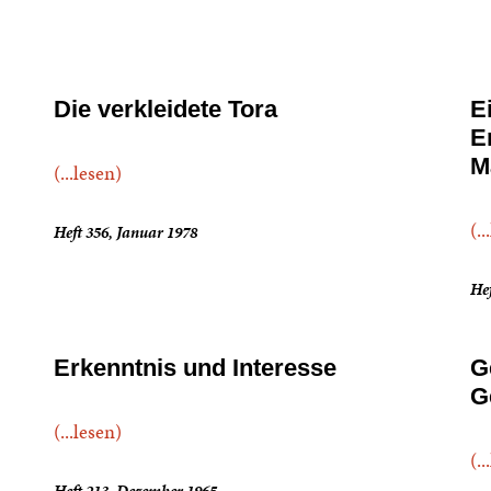
Die verkleidete Tora
E
E
M
(...lesen)
(..
Heft 356, Januar 1978
He
Erkenntnis und Interesse
G
G
(...lesen)
(..
Heft 213, Dezember 1965