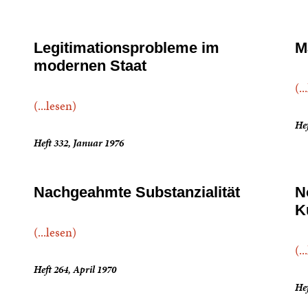
Legitimationsprobleme im
M
modernen Staat
(..
(...lesen)
He
Heft 332, Januar 1976
Nachgeahmte Substanzialität
N
K
(...lesen)
(..
Heft 264, April 1970
Hef