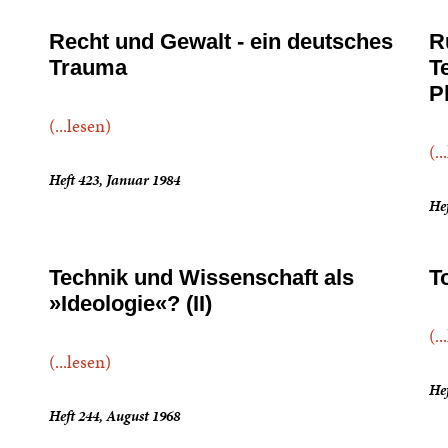
Recht und Gewalt - ein deutsches
R
Trauma
T
P
(...lesen)
(..
Heft 423, Januar 1984
Hef
Technik und Wissenschaft als
T
»Ideologie«? (II)
(..
(...lesen)
Hef
Heft 244, August 1968