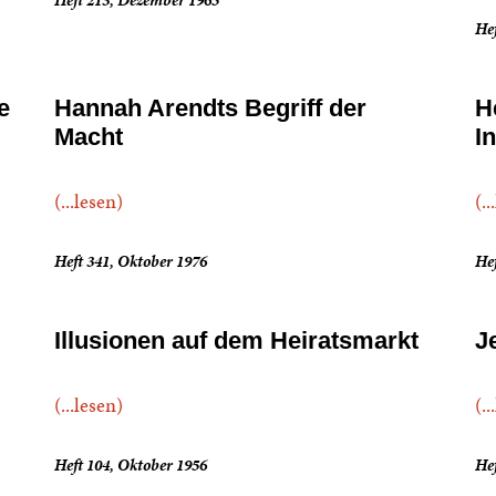
Hef
e
Hannah Arendts Begriff der
H
Macht
I
(...lesen)
(..
Heft 341, Oktober 1976
He
Illusionen auf dem Heiratsmarkt
J
(...lesen)
(..
Heft 104, Oktober 1956
Hef