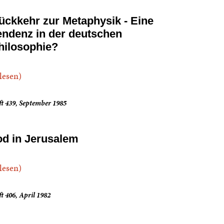
ückkehr zur Metaphysik - Eine
endenz in der deutschen
hilosophie?
.lesen)
t 439, September 1985
od in Jerusalem
.lesen)
t 406, April 1982