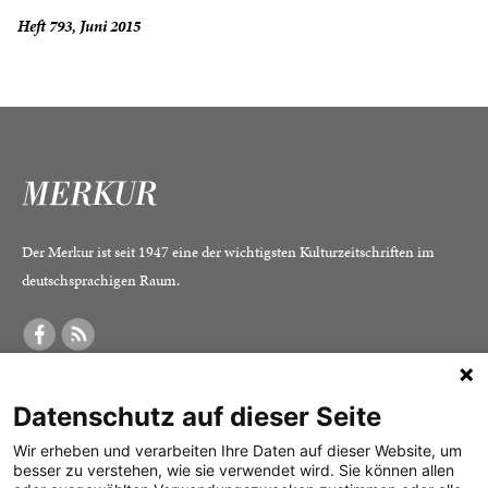
Heft 793, Juni 2015
Der Merkur ist seit 1947 eine der wichtigsten Kulturzeitschriften im
deutschsprachigen Raum.
DER MERKUR
ABONNEMENT
SERVICE
Datenschutz auf dieser Seite
Was ist der Merkur?
Alle Abos im Überblick
Impressum
Herausgeber /
Print-Abo
Datenschutz
Wir erheben und verarbeiten Ihre Daten auf dieser Website, um
besser zu verstehen, wie sie verwendet wird. Sie können allen
Redaktion
Digital-Abo
Mediadaten