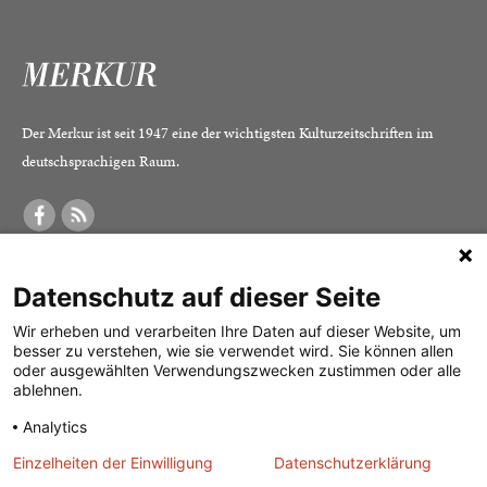
Der Merkur ist seit 1947 eine der wichtigsten Kulturzeitschriften im
deutschsprachigen Raum.
DER MERKUR
ABONNEMENT
SERVICE
Datenschutz auf dieser Seite
Was ist der Merkur?
Alle Abos im Überblick
Impressum
Herausgeber /
Print-Abo
Datenschutz
Wir erheben und verarbeiten Ihre Daten auf dieser Website, um
besser zu verstehen, wie sie verwendet wird. Sie können allen
Redaktion
Digital-Abo
Mediadaten
oder ausgewählten Verwendungszwecken zustimmen oder alle
ablehnen.
Verlag
Probe-Abo
Kontakt
Analytics
Studierenden-Abo
Einzelheiten der Einwilligung
Datenschutzerklärung
Abo kündigen