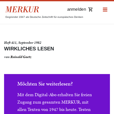
anmelden
Gegründet 1947 als Deutsche Zeitschrift für europäisches Denken
Heft 411, September 1982
WIRKLICHES LESEN
von
Rainald Goetz
Möchten Sie weiterlesen?
Mit dem Digital-Abo erhalten Sie freien
Zugang zum gesamten MERKUR, mit
allen Texten von 1947 bis heute. Testen