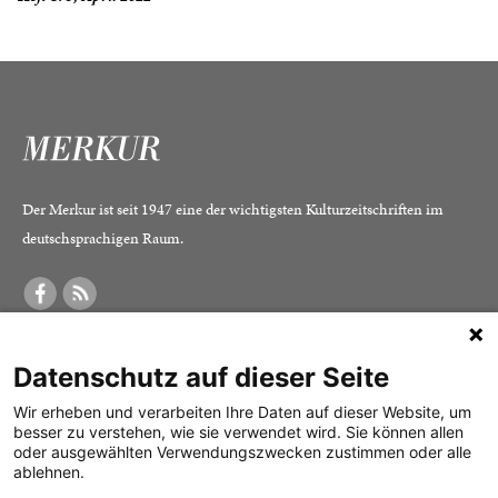
Der Merkur ist seit 1947 eine der wichtigsten Kulturzeitschriften im
deutschsprachigen Raum.
DER MERKUR
ABONNEMENT
SERVICE
Datenschutz auf dieser Seite
Was ist der Merkur?
Alle Abos im Überblick
Impressum
Herausgeber /
Print-Abo
Datenschutz
Wir erheben und verarbeiten Ihre Daten auf dieser Website, um
besser zu verstehen, wie sie verwendet wird. Sie können allen
Redaktion
Digital-Abo
Mediadaten
oder ausgewählten Verwendungszwecken zustimmen oder alle
ablehnen.
Verlag
Probe-Abo
Kontakt