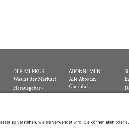
DER MERKUR
ABONNEMENT
S
Was ist der Merkur?
Alle Abos im
I
Überblick
Herausgeber /
D
Redaktion
Print-Abo
M
.
Verlag
Digital-Abo
K
Probe-Abo
Studierenden-Abo
besser zu verstehen, wie sie verwendet wird. Sie können allen oder 