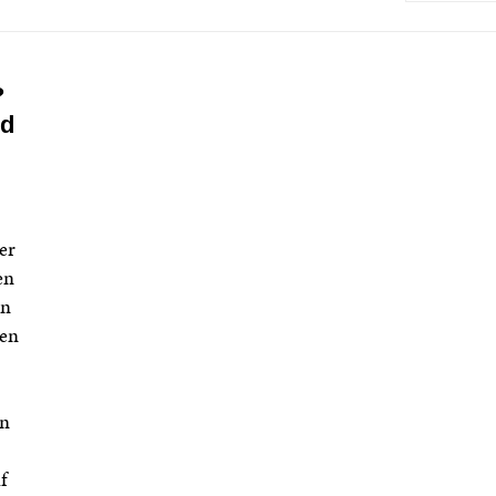
?
nd
er
en
en
len
in
f