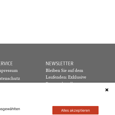
ERVICE
NEWSLETTER
mpressum
Bleiben Sie auf dem
Laufenden: Exklusive
atenschutz
Essays, aktuelle
ediadaten
Debatten und Hinweise
ontakt
auf neue Ausgaben
direkt in Ihr Postfach
ausgewählten
Alles akzeptieren