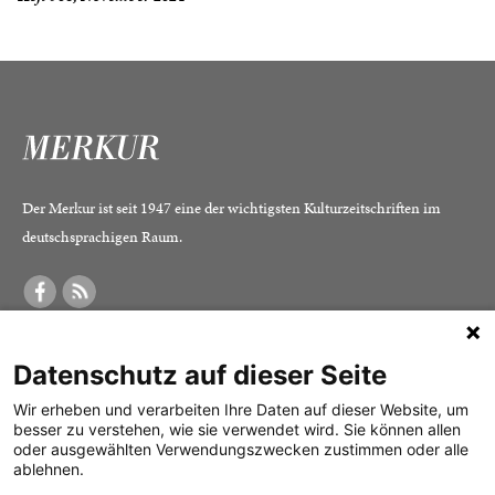
Der Merkur ist seit 1947 eine der wichtigsten Kulturzeitschriften im
deutschsprachigen Raum.
DER MERKUR
ABONNEMENT
SERVICE
Datenschutz auf dieser Seite
Was ist der Merkur?
Alle Abos im Überblick
Impressum
Herausgeber /
Print-Abo
Datenschutz
Wir erheben und verarbeiten Ihre Daten auf dieser Website, um
besser zu verstehen, wie sie verwendet wird. Sie können allen
Redaktion
Digital-Abo
Mediadaten
oder ausgewählten Verwendungszwecken zustimmen oder alle
ablehnen.
Verlag
Probe-Abo
Kontakt