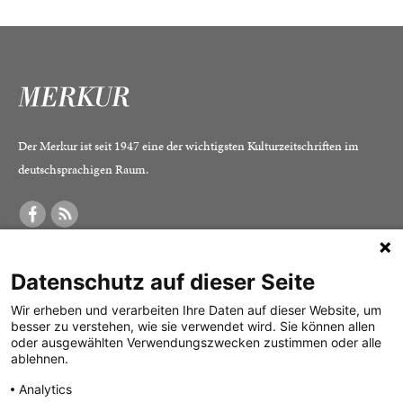
Der Merkur ist seit 1947 eine der wichtigsten Kulturzeitschriften im
deutschsprachigen Raum.
DER MERKUR
ABONNEMENT
SERVICE
Datenschutz auf dieser Seite
Was ist der Merkur?
Alle Abos im Überblick
Impressum
Herausgeber /
Print-Abo
Datenschutz
Wir erheben und verarbeiten Ihre Daten auf dieser Website, um
besser zu verstehen, wie sie verwendet wird. Sie können allen
Redaktion
Digital-Abo
Mediadaten
oder ausgewählten Verwendungszwecken zustimmen oder alle
ablehnen.
Verlag
Probe-Abo
Kontakt
Analytics
Studierenden-Abo