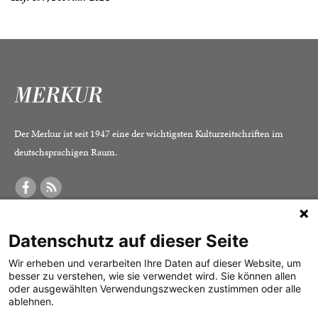
Der Merkur ist seit 1947 eine der wichtigsten Kulturzeitschriften im
deutschsprachigen Raum.
DER MERKUR
ABONNEMENT
SERVICE
Datenschutz auf dieser Seite
Was ist der Merkur?
Alle Abos im Überblick
Impressum
Herausgeber /
Print-Abo
Datenschutz
Wir erheben und verarbeiten Ihre Daten auf dieser Website, um
besser zu verstehen, wie sie verwendet wird. Sie können allen
Redaktion
Digital-Abo
Mediadaten
oder ausgewählten Verwendungszwecken zustimmen oder alle
ablehnen.
Verlag
Probe-Abo
Kontakt