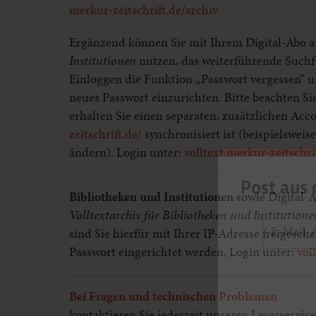
merkur-zeitschrift.de/archiv
Ergänzend können Sie mit Ihrem Digital-Abo 
Institutionen
nutzen, das weiterführende Suchfu
Einloggen die Funktion „Passwort vergessen“ u
neues Passwort einzurichten. Bitte beachten Si
erhalten Sie einen separaten, zusätzlichen Acc
zeitschrift.de/
synchronisiert ist (beispielswei
ändern). Login unter:
volltext.merkur-zeitschri
Post aus 
Bibliotheken und Institutionen
sowie Digital-
Volltextarchiv für Bibliotheken und Institutione
sind Sie hierfür mit Ihrer IP-Adresse freigescha
Passwort eingerichtet werden, Login unter:
vol
Bei Fragen und technischen Problemen
kontaktieren Sie jederzeit unseren Leserservice