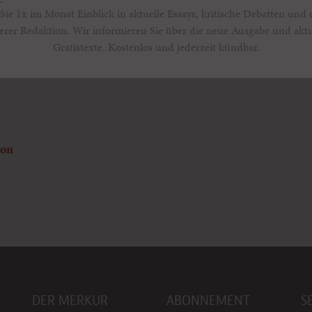
Sie 1x im Monat Einblick in aktuelle Essays, kritische Debatten und 
erer Redaktion. Wir informieren Sie über die neue Ausgabe und aktu
Gratistexte. Kostenlos und jederzeit kündbar.
ion
DER MERKUR
ABONNEMENT
S