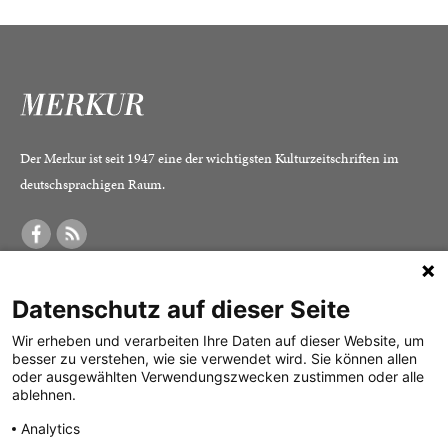
Der Merkur ist seit 1947 eine der wichtigsten Kulturzeitschriften im
deutschsprachigen Raum.
DER MERKUR
ABONNEMENT
SERVICE
Datenschutz auf dieser Seite
Was ist der Merkur?
Alle Abos im Überblick
Impressum
Herausgeber /
Print-Abo
Datenschutz
Wir erheben und verarbeiten Ihre Daten auf dieser Website, um
besser zu verstehen, wie sie verwendet wird. Sie können allen
Redaktion
Digital-Abo
Mediadaten
oder ausgewählten Verwendungszwecken zustimmen oder alle
ablehnen.
Verlag
Probe-Abo
Kontakt
Analytics
Studierenden-Abo