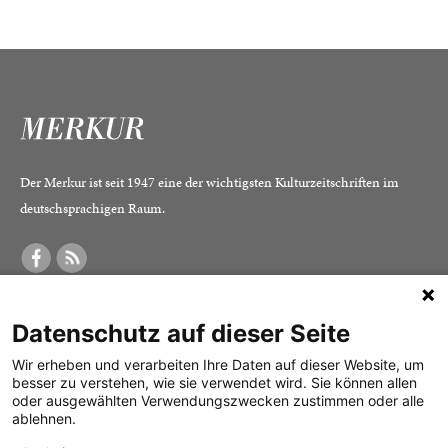
Der Merkur ist seit 1947 eine der wichtigsten Kulturzeitschriften im
deutschsprachigen Raum.
DER MERKUR
ABONNEMENT
SERVICE
Datenschutz auf dieser Seite
Was ist der Merkur?
Alle Abos im Überblick
Impressum
Herausgeber /
Print-Abo
Datenschutz
Wir erheben und verarbeiten Ihre Daten auf dieser Website, um
besser zu verstehen, wie sie verwendet wird. Sie können allen
Redaktion
Digital-Abo
Mediadaten
oder ausgewählten Verwendungszwecken zustimmen oder alle
ablehnen.
Verlag
Probe-Abo
Kontakt