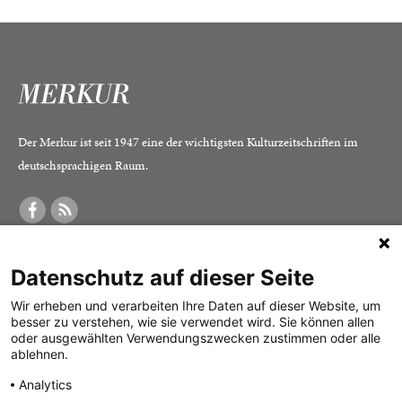
Der Merkur ist seit 1947 eine der wichtigsten Kulturzeitschriften im
deutschsprachigen Raum.
DER MERKUR
ABONNEMENT
SERVICE
Datenschutz auf dieser Seite
Was ist der Merkur?
Alle Abos im Überblick
Impressum
Herausgeber /
Print-Abo
Datenschutz
Wir erheben und verarbeiten Ihre Daten auf dieser Website, um
besser zu verstehen, wie sie verwendet wird. Sie können allen
Redaktion
Digital-Abo
Mediadaten
oder ausgewählten Verwendungszwecken zustimmen oder alle
ablehnen.
Verlag
Probe-Abo
Kontakt
Analytics
Studierenden-Abo