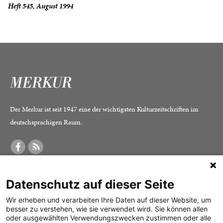
Heft 545, August 1994
Der Merkur ist seit 1947 eine der wichtigsten Kulturzeitschriften im
deutschsprachigen Raum.
DER MERKUR
ABONNEMENT
SERVICE
Datenschutz auf dieser Seite
Was ist der Merkur?
Alle Abos im Überblick
Impressum
Herausgeber /
Print-Abo
Datenschutz
Wir erheben und verarbeiten Ihre Daten auf dieser Website, um
besser zu verstehen, wie sie verwendet wird. Sie können allen
Redaktion
Digital-Abo
Mediadaten
oder ausgewählten Verwendungszwecken zustimmen oder alle