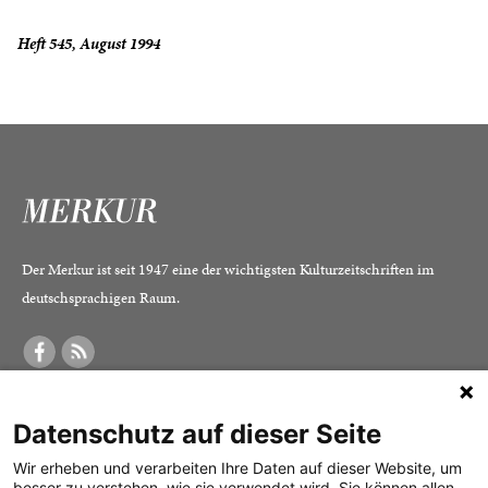
Heft 545, August 1994
Der Merkur ist seit 1947 eine der wichtigsten Kulturzeitschriften im
deutschsprachigen Raum.
DER MERKUR
ABONNEMENT
SERVICE
Datenschutz auf dieser Seite
Was ist der Merkur?
Alle Abos im Überblick
Impressum
Herausgeber /
Print-Abo
Datenschutz
Wir erheben und verarbeiten Ihre Daten auf dieser Website, um
besser zu verstehen, wie sie verwendet wird. Sie können allen