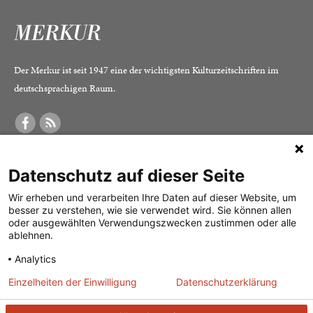
Der Merkur ist seit 1947 eine der wichtigsten Kulturzeitschriften im
deutschsprachigen Raum.
DER MERKUR
ABONNEMENT
SERVICE
Datenschutz auf dieser Seite
Was ist der Merkur?
Alle Abos im Überblick
Impressum
Herausgeber /
Print-Abo
Datenschutz
Wir erheben und verarbeiten Ihre Daten auf dieser Website, um
besser zu verstehen, wie sie verwendet wird. Sie können allen
Redaktion
Digital-Abo
Mediadaten
oder ausgewählten Verwendungszwecken zustimmen oder alle
ablehnen.
Verlag
Probe-Abo
Kontakt
Analytics
Studierenden-Abo
Einzelheiten der Einwilligung
Datenschutzerklärung
Abo kündigen
Vertrag widerrufen