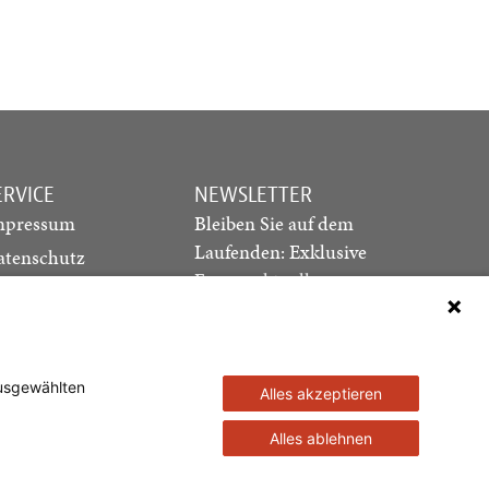
ERVICE
NEWSLETTER
mpressum
Bleiben Sie auf dem
Laufenden: Exklusive
atenschutz
Essays, aktuelle
ediadaten
Debatten und Hinweise
ontakt
auf neue Ausgaben
direkt in Ihr Postfach
ausgewählten
Alles akzeptieren
Newsletter abonnieren
Alles ablehnen