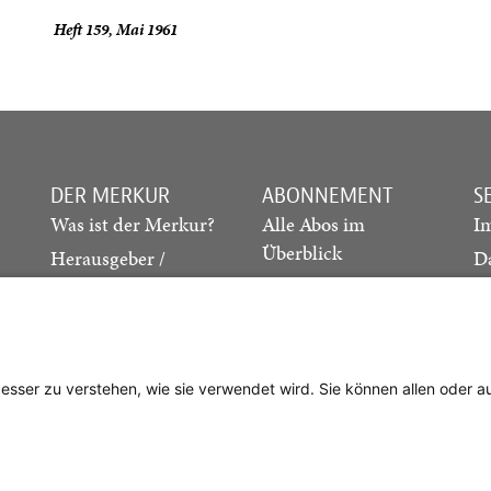
Heft 159, Mai 1961
DER MERKUR
ABONNEMENT
S
Was ist der Merkur?
Alle Abos im
I
Überblick
Herausgeber /
D
Redaktion
Print-Abo
M
.
Verlag
Digital-Abo
K
Probe-Abo
Studierenden-Abo
besser zu verstehen, wie sie verwendet wird. Sie können allen oder 
Abo kündigen
Vertrag widerrufen