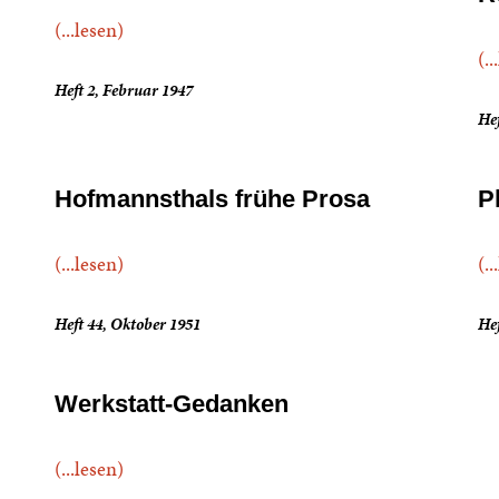
(...lesen)
(..
Heft 2, Februar 1947
Hef
Hofmannsthals frühe Prosa
P
(...lesen)
(..
Heft 44, Oktober 1951
Hef
Werkstatt-Gedanken
(...lesen)