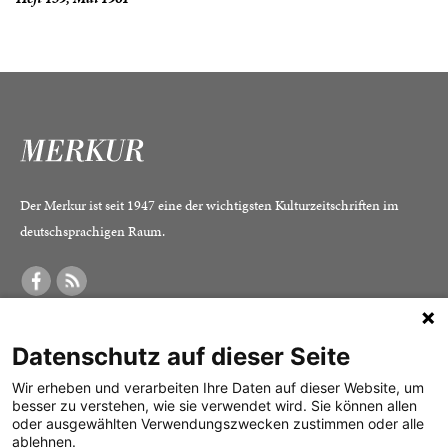
Der Merkur ist seit 1947 eine der wichtigsten Kulturzeitschriften im
deutschsprachigen Raum.
DER MERKUR
ABONNEMENT
SERVICE
Datenschutz auf dieser Seite
Was ist der Merkur?
Alle Abos im Überblick
Impressum
Herausgeber /
Print-Abo
Datenschutz
Wir erheben und verarbeiten Ihre Daten auf dieser Website, um
besser zu verstehen, wie sie verwendet wird. Sie können allen
Redaktion
Digital-Abo
Mediadaten
oder ausgewählten Verwendungszwecken zustimmen oder alle
ablehnen.
Verlag