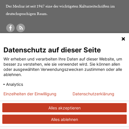
Der Merkur ist seit 1947 eine der wichtigsten Kulturzeitschriften im
deutschsprachigen Raum.
DER MERKUR
ABONNEMENT
SERVICE
Datenschutz auf dieser Seite
Was ist der Merkur?
Alle Abos im Überblick
Impressum
Herausgeber /
Print-Abo
Datenschutz
Wir erheben und verarbeiten Ihre Daten auf dieser Website, um
besser zu verstehen, wie sie verwendet wird. Sie können allen
Redaktion
Digital-Abo
Mediadaten
oder ausgewählten Verwendungszwecken zustimmen oder alle
ablehnen.
Verlag
Probe-Abo
Kontakt
Analytics
Studierenden-Abo
Einzelheiten der Einwilligung
Datenschutzerklärung
Abo kündigen
Vertrag widerrufen
Alles akzeptieren
Alles ablehnen
© 2026
J. G. Cotta’sche Buchhandlung Nachfolger GmbH
|