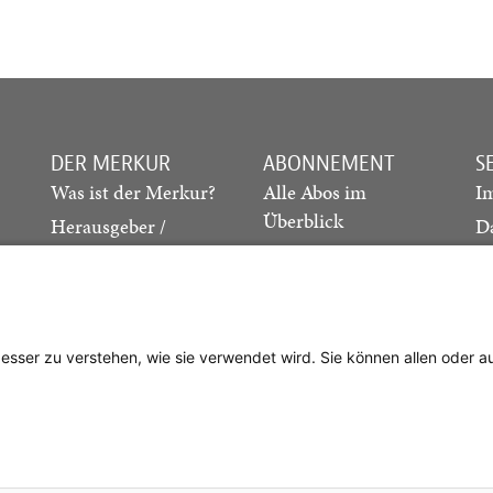
DER MERKUR
ABONNEMENT
S
Was ist der Merkur?
Alle Abos im
I
Überblick
Herausgeber /
D
Redaktion
Print-Abo
M
.
Verlag
Digital-Abo
K
Probe-Abo
Studierenden-Abo
besser zu verstehen, wie sie verwendet wird. Sie können allen oder 
Abo kündigen
Vertrag widerrufen