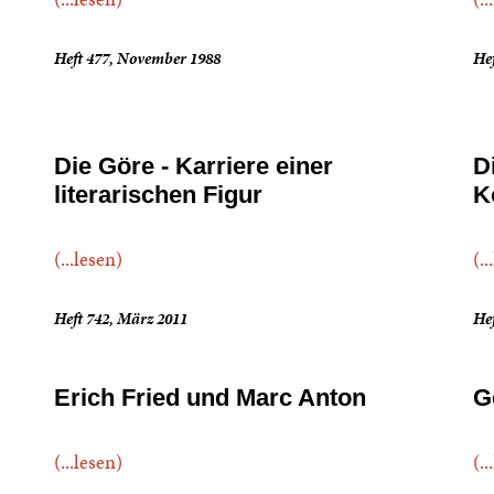
Heft 477, November 1988
Hef
Die Göre - Karriere einer
D
literarischen Figur
K
(...lesen)
(..
Heft 742, März 2011
Hef
Erich Fried und Marc Anton
G
(...lesen)
(..