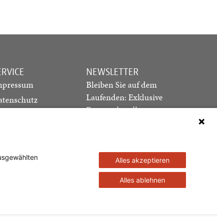
ERVICE
NEWSLETTER
mpressum
Bleiben Sie auf dem
Laufenden: Exklusive
atenschutz
Essays, aktuelle
ediadaten
Debatten und Hinweise
ontakt
auf neue Ausgaben
direkt in Ihr Postfach
ausgewählten
Alles akzeptieren
Newsletter abonnieren
Alles ablehnen