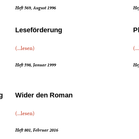
Heft 569, August 1996
He
Leseförderung
P
(...lesen)
(..
Heft 598, Januar 1999
He
g
Wider den Roman
(...lesen)
Heft 801, Februar 2016