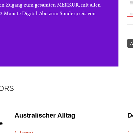
reien Zugang zum gesamten MERKUR, mit allen
e 3 Monate Digital-Abo zum Sonderpreis von
A
TORS
Australischer Alltag
D
e
(...lesen)
(..