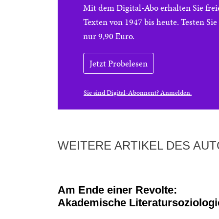
Mit dem Digital-Abo erhalten Sie f
Texten von 1947 bis heute. Testen Si
nur 9,90 Euro.
Jetzt Probelesen
Sie sind Digital-Abonnent? Anmelden.
WEITERE ARTIKEL DES AU
Am Ende einer Revolte:
Akademische Literatursoziologi