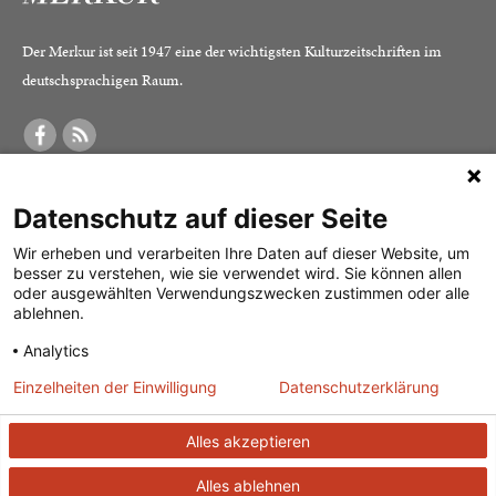
Der Merkur ist seit 1947 eine der wichtigsten Kulturzeitschriften im
deutschsprachigen Raum.
DER MERKUR
ABONNEMENT
SERVICE
Datenschutz auf dieser Seite
Was ist der Merkur?
Alle Abos im Überblick
Impressum
Herausgeber /
Print-Abo
Datenschutz
Wir erheben und verarbeiten Ihre Daten auf dieser Website, um
besser zu verstehen, wie sie verwendet wird. Sie können allen
Redaktion
Digital-Abo
Mediadaten
oder ausgewählten Verwendungszwecken zustimmen oder alle
ablehnen.
Verlag
Probe-Abo
Kontakt
Analytics
Studierenden-Abo
Einzelheiten der Einwilligung
Datenschutzerklärung
Abo kündigen
Vertrag widerrufen
Alles akzeptieren
Alles ablehnen