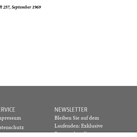
t 257, September 1969
ERVICE
NEWSLETTER
mpressum
Bleiben Sie auf dem
Laufenden: Exklusive
atenschutz
Essays, aktuelle
ediadaten