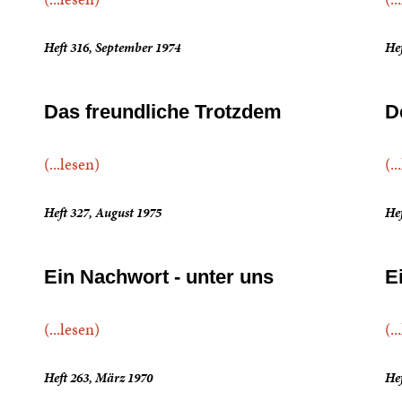
Heft 316, September 1974
Hef
Das freundliche Trotzdem
D
(...lesen)
(..
Heft 327, August 1975
He
Ein Nachwort - unter uns
E
(...lesen)
(..
Heft 263, März 1970
Hef