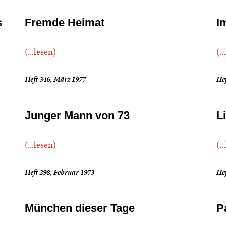
s
Fremde Heimat
I
(...lesen)
(..
Heft 346, März 1977
Hef
Junger Mann von 73
L
(...lesen)
(..
Heft 298, Februar 1973
Hef
München dieser Tage
P