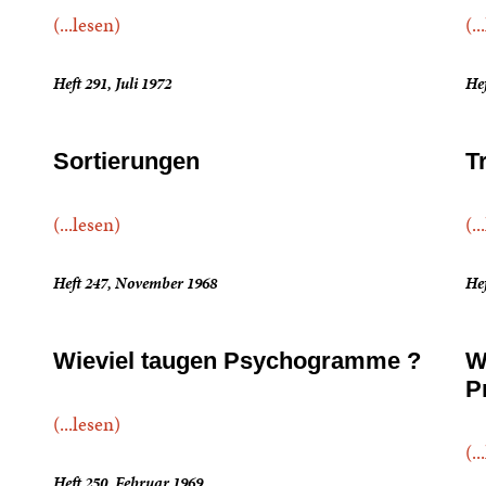
(...lesen)
(..
Heft 291, Juli 1972
He
Sortierungen
T
(...lesen)
(..
Heft 247, November 1968
Hef
Wieviel taugen Psychogramme ?
W
P
(...lesen)
(..
Heft 250, Februar 1969