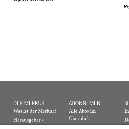
Hef
DER MERKUR
ABONNEMENT
S
Was ist der Merkur?
Alle Abos im
I
Überblick
Herausgeber /
D
Redaktion
Print-Abo
M