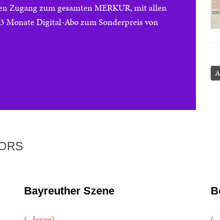
reien Zugang zum gesamten MERKUR, mit allen
e 3 Monate Digital-Abo zum Sonderpreis von
A
TORS
Bayreuther Szene
B
(...lesen)
(..