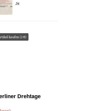
26
rtikel kaufen (2 €)
erliner Drehtage
.lesen)